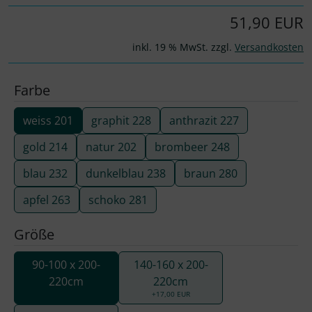
51,90 EUR
inkl. 19 % MwSt. zzgl.
Versandkosten
Farbe
weiss 201
graphit 228
anthrazit 227
gold 214
natur 202
brombeer 248
blau 232
dunkelblau 238
braun 280
apfel 263
schoko 281
Größe
90-100 x 200-
140-160 x 200-
220cm
220cm
+17,00 EUR