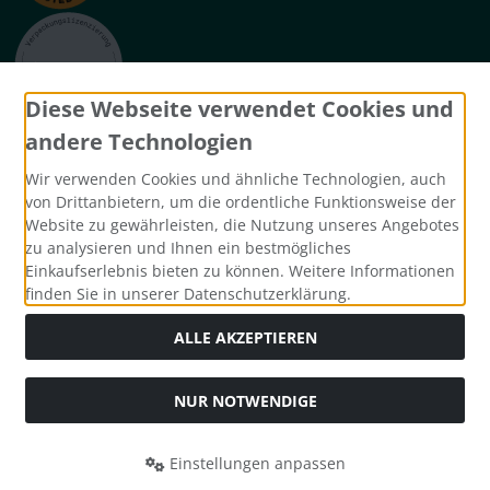
Diese Webseite verwendet Cookies und
andere Technologien
Widerrufsformular
Wir verwenden Cookies und ähnliche Technologien, auch
von Drittanbietern, um die ordentliche Funktionsweise der
Website zu gewährleisten, die Nutzung unseres Angebotes
zu analysieren und Ihnen ein bestmögliches
Einkaufserlebnis bieten zu können. Weitere Informationen
finden Sie in unserer Datenschutzerklärung.
ALLE AKZEPTIEREN
Alle Preise inkl. gesetzl. MwSt. zzgl.
Versandkosten
. Die
durchgestrichenen Preise entsprechen dem bisherigen Preis
NUR NOTWENDIGE
bei mh-betten.
mh-betten © 2026 | Template © 2026 by Karl
Einstellungen anpassen
mod
ified eCommerce Shopsoftware © 2009-2026