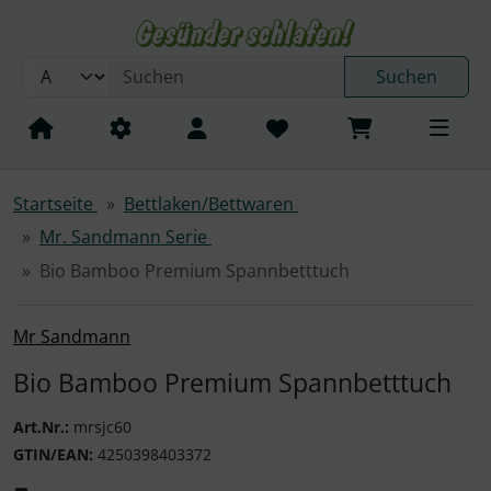
Sprungnavigation
Springe zum Inhalt
Springe zur Navigation
Suchen
Springe zum Login-Button
AguaNova
Wasserbett Heizungen
Calesco
ABBCO Schlafsysteme
Springe zum Button für Einstellungen
Springe zu den allgemeinen Informationen
Startseite
Bettlaken/Bettwaren
Karmachemie
T.B.D. Carbon Heater
Schaumstoffrahmen
Atlantis Wasserbetten
Mr. Sandmann Serie
Zubehör und Kleinteile
Calesco
Bio Bamboo Premium Spannbetttuch
SALE
Carbon Heater GmbH
Mr Sandmann
Dynaglobe
Bio Bamboo Premium Spannbetttuch
Hellatex Textil GesmbH
Art.Nr.:
mrsjc60
GTIN/EAN:
4250398403372
Karmachemie