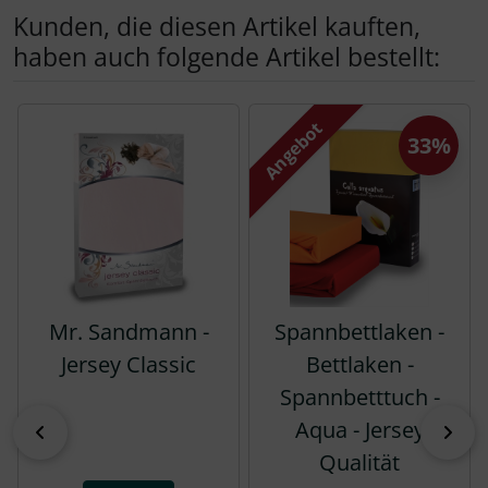
Kunden, die diesen Artikel kauften,
haben auch folgende Artikel bestellt:
Es folgt ein Produktslider - navigieren Sie mit der Tab-Tas
Angebot
33%
Mr. Sandmann -
Spannbettlaken -
Jersey Classic
Bettlaken -
Spannbetttuch -
Aqua - Jersey
zurück
vor
Qualität