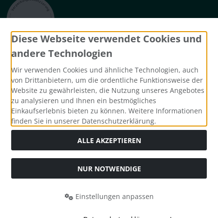
Diese Webseite verwendet Cookies und
Widerrufsformular
andere Technologien
Wir verwenden Cookies und ähnliche Technologien, auch
von Drittanbietern, um die ordentliche Funktionsweise der
Website zu gewährleisten, die Nutzung unseres Angebotes
zu analysieren und Ihnen ein bestmögliches
Einkaufserlebnis bieten zu können. Weitere Informationen
finden Sie in unserer Datenschutzerklärung.
ALLE AKZEPTIEREN
Alle Preise inkl. gesetzl. MwSt. zzgl.
Versandkosten
. Die
durchgestrichenen Preise entsprechen dem bisherigen Preis
NUR NOTWENDIGE
bei mh-betten.
mh-betten © 2026 | Template © 2026 by Karl
Einstellungen anpassen
mod
ified eCommerce Shopsoftware © 2009-2026