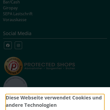
Bar/Cash
Giropay
SEPA Lastschrift
Vorauskasse
Social Media
Diese Webseite verwendet Cookies und
Widerrufsformular
andere Technologien