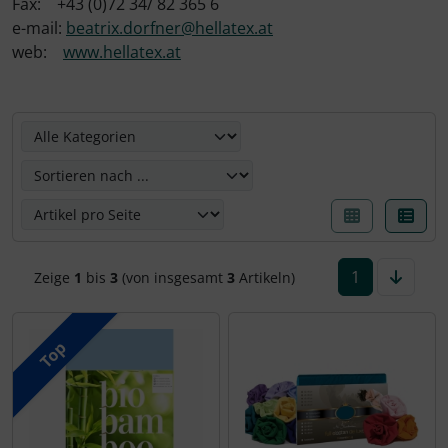
Fax: +43 (0)72 34/ 82 365 6
e-mail:
beatrix.dorfner@hellatex.at
web:
www.hellatex.at
Hier können Sie die nachfolgenden Artikel umsortieren u
1
Zeige
1
bis
3
(von insgesamt
3
Artikeln)
Top