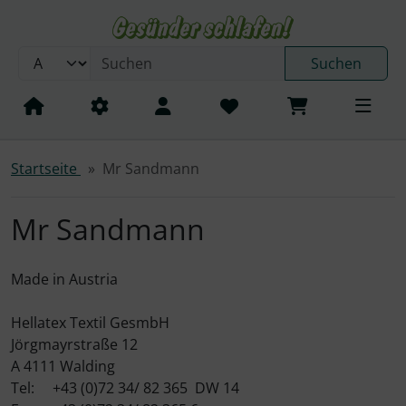
Sprungnavigation
Springe zum Inhalt
Springe zur Navigation
Suchen
Springe zum Login-Button
Jersey Spannbettlaken
AguaNova
Wasserbett Heizungen
Calesco
Springe zum Button für Einstellungen
Springe zu den allgemeinen Informationen
Startseite
Mr Sandmann
Inkontinenz Matratzenschoner
Karmachemie
T.B.D. Carbon Heater
Schaumstoffrahmen
Mr. Sandmann Serie
Zubehör und Kleinteile
Mr Sandmann
Auflagen + Bezüge
SALE
Made in Austria
Bettwäsche
Hellatex Textil GesmbH
Jörgmayrstraße 12
Kissen und Bettdecken
A 4111 Walding
Tel: +43 (0)72 34/ 82 365 DW 14